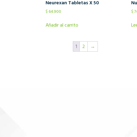
Neurexan Tabletas X 50
Nu
$
64.900
$
7
Añadir al carrito
Le
1
2
→