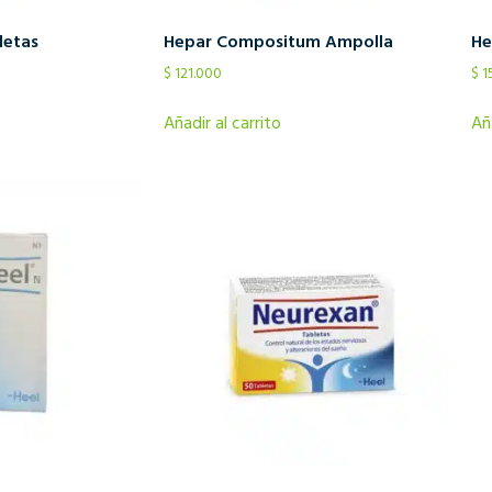
letas
Hepar Compositum Ampolla
He
$
121.000
$
1
Añadir al carrito
Añ