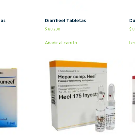
las
Diarrheel Tabletas
Du
$
80.200
$
8
Añadir al carrito
Le