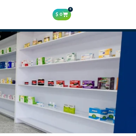
0
$
0