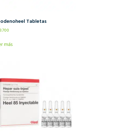
odenoheel Tabletas
3.700
er más