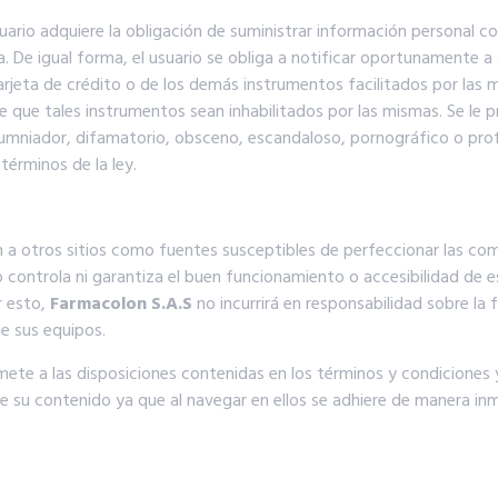
suario adquiere la obligación de suministrar información personal c
a. De igual forma, el usuario se obliga a notificar oportunamente 
arjeta de crédito o de los demás instrumentos facilitados por las 
 de que tales instrumentos sean inhabilitados por las mismas. Se le p
alumniador, difamatorio, obsceno, escandaloso, pornográfico o prof
 términos de la ley.
n a otros sitios como fuentes susceptibles de perfeccionar las co
 controla ni garantiza el buen funcionamiento o accesibilidad de 
r esto,
Farmacolon S.A.S
no incurrirá en responsabilidad sobre la f
e sus equipos.
mete a las disposiciones contenidas en los términos y condiciones
e su contenido ya que al navegar en ellos se adhiere de manera inm