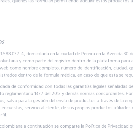
rales, quienes las formulan permitiendo adquirir estos productos a
OS
1.588.037-4, domiciliada en la ciudad de Pereira en la Avenida 3
oluntaria y como parte del registro dentro de la plataforma para
na web como nombre completo, número de identificación, ciudad, ge
strados dentro de la formula médica, en caso de que esta se requie
ardada de conformidad con todas las garantías legales señaladas d
creto reglamentario 1377 del 2013 y demás normas concordantes. Po
os, salvo para la gestión del envío de productos a través de la emp
 encuestas, servicio al cliente, de sus propios productos afiliados
fil.
n colombiana a continuación se comparte la Política de Privacidad 