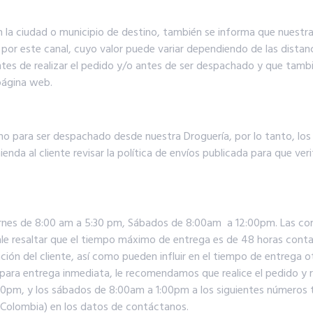
 la ciudad o municipio de destino, también se informa que nuestra t
o por este canal, cuyo valor puede variar dependiendo de las distanc
ntes de realizar el pedido y/o antes de ser despachado y que tambi
página web.
rno para ser despachado desde nuestra Droguería, por lo tanto, lo
enda al cliente revisar la política de envíos publicada para que ver
viernes de 8:00 am a 5:30 pm, Sábados de 8:00am a 12:00pm. Las co
. Vale resaltar que el tiempo máximo de entrega es de 48 horas con
ión del cliente, así como pueden influir en el tiempo de entrega
to para entrega inmediata, le recomendamos que realice el pedido y
0pm, y los sábados de 8:00am a 1:00pm a los siguientes números te
n Colombia) en los datos de contáctanos.