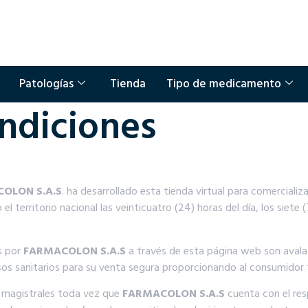
Patologías
Tienda
Tipo de medicamento
ndiciones
OLON S.A.S
. ha desarrollado esta tienda virtual para comercializ
 el territorio nacional las veinticuatro (24) horas del día, los siet
s por
FARMACOLON S.A.S
a través de esta página web son avala
os sanitarios para su venta segura proporcionando al consumidor fi
 magistrales toda vez que
FARMACOLON S.A.S
cuenta con el res