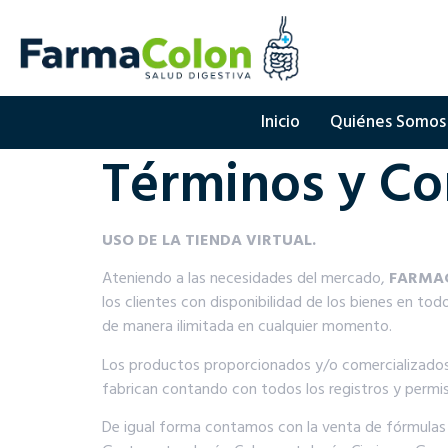
Inicio
Quiénes Somos
Términos y Co
USO DE LA TIENDA VIRTUAL.
Ateniendo a las necesidades del mercado,
FARMAC
los clientes con disponibilidad de los bienes en todo
de manera ilimitada en cualquier momento.
Los productos proporcionados y/o comercializado
fabrican contando con todos los registros y permis
De igual forma contamos con la venta de fórmulas