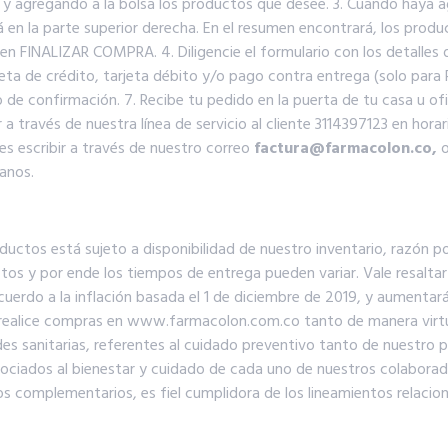
 y agregando a la bolsa los productos que desee. 3. Cuando haya
á en la parte superior derecha. En el resumen encontrará, los produ
n FINALIZAR COMPRA. 4. Diligencie el formulario con los detalles de 
ta de crédito, tarjeta débito y/o pago contra entrega (solo para P
de confirmación. 7. Recibe tu pedido en la puerta de tu casa u ofi
 través de nuestra línea de servicio al cliente 3114397123 en hora
 escribir a través de nuestro correo
factura@farmacolon.co,
o
anos.
ductos está sujeto a disponibilidad de nuestro inventario, razón
 y por ende los tiempos de entrega pueden variar. Vale resaltar qu
cuerdo a la inflación basada el 1 de diciembre de 2019, y aumentará
e realice compras en www.farmacolon.com.co tanto de manera virtu
es sanitarias, referentes al cuidado preventivo tanto de nuestro 
sociados al bienestar y cuidado de cada uno de nuestros colabora
omplementarios, es fiel cumplidora de los lineamientos relacionad