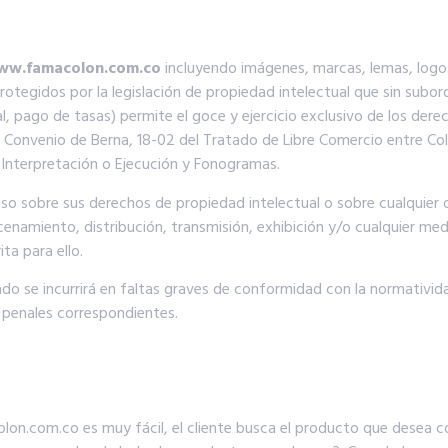
ww.famacolon.com.co
incluyendo imágenes, marcas, lemas, logos
otegidos por la legislación de propiedad intelectual que sin subor
l, pago de tasas) permite el goce y ejercicio exclusivo de los dere
el Convenio de Berna, 18-02 del Tratado de Libre Comercio entre Col
Interpretación o Ejecución y Fonogramas.
o sobre sus derechos de propiedad intelectual o sobre cualquier 
cenamiento, distribución, transmisión, exhibición y/o cualquier med
ta para ello.
ado se incurrirá en faltas graves de conformidad con la normativida
y penales correspondientes.
olon.com.co es muy fácil, el cliente busca el producto que desea 