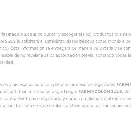
a
farmacolon.com.co
buscar y escoger el (los) productos que nece
 S.A.S
le solicitará el suministro datos básicos como (nombre co
nico). Esta información se entregará de manera voluntaria y se so
onsable de no revelarla salvo autorización previa, tomando todas 
ialidad.
orios y necesarios para completar el proceso de registro en
FARMA
berá confirmar la forma de pago; Luego,
FARMACOLON S.A.S.
Veri
l correo electrónico registrado y como complemento el cliente rec
mar a nuestros números de celular, también podrá realizar seguimie