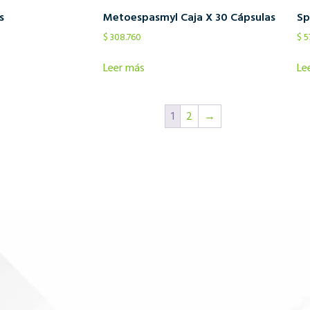
s
Metoespasmyl Caja X 30 Cápsulas
Sp
$
308.760
$
5
Leer más
Le
1
2
→