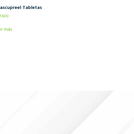
ascupreel Tabletas
7.600
er más