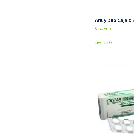
Arluy Duo Caja X 
$
147.500
Leer más