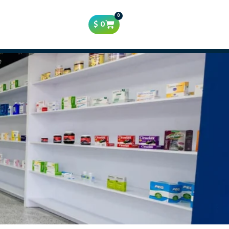
0
$
0