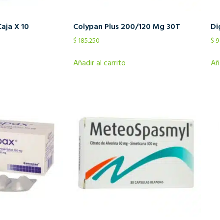
aja X 10
Colypan Plus 200/120 Mg 30T
Di
$
185.250
$
9
Añadir al carrito
Añ