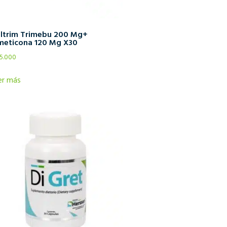
ltrim Trimebu 200 Mg+
meticona 120 Mg X30
5.000
er más