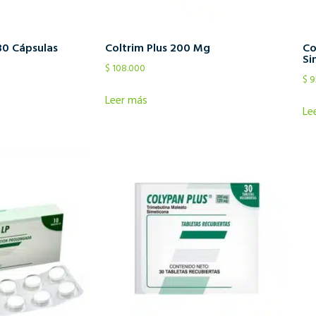
30 Cápsulas
Coltrim Plus 200 Mg
Co
Si
$
108.000
$
9
Leer más
Le