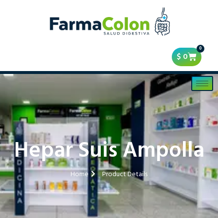
0
$
0
Hepar Suis Ampolla
Home
Product Details