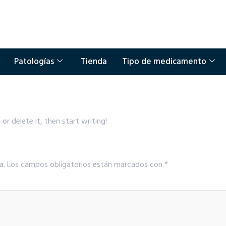
Patologías
Tienda
Tipo de medicamento
or delete it, then start writing!
a.
Los campos obligatorios están marcados con
*