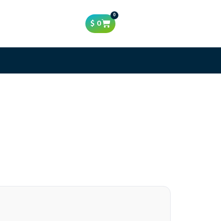
0
$
0