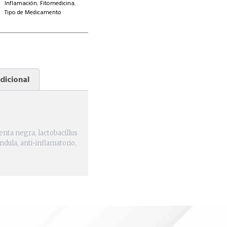
Inflamación
,
Fitomedicina
,
Tipo de Medicamento
dicional
nta negra, lactobacillus
dula, anti-inflamatorio,