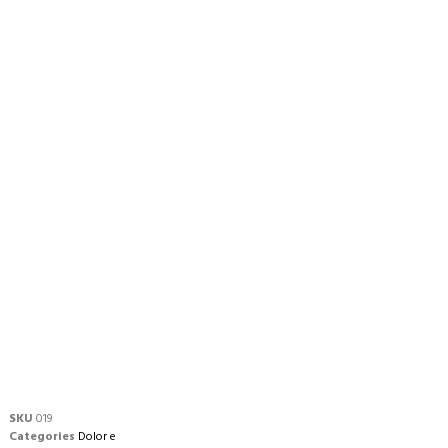
SKU
019
Categories
Dolor e