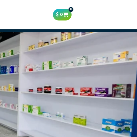
0
$
0