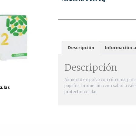
Descripción
Información a
Descripción
Alimento en polvo con cúrcuma, pimie
papaína, bromelaína con sabor a calén
sulas
protector celular.