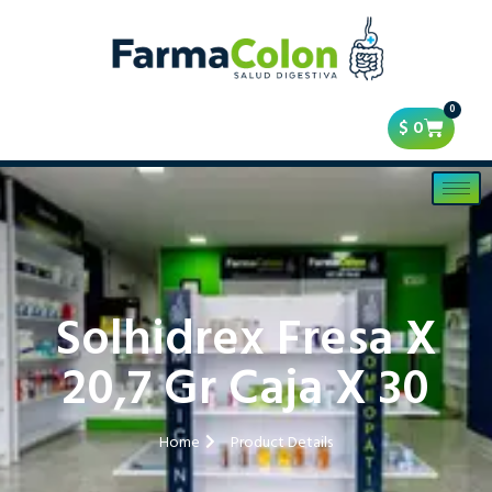
0
$
0
Solhidrex Fresa X
20,7 Gr Caja X 30
Home
Product Details