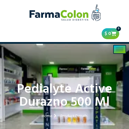
0
$
0
Pedialyte Active
Durazno 500 Ml
Home
Product Details