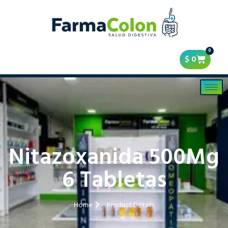
0
$
0
Nitazoxanida 500Mg
6 Tabletas
Home
Product Details