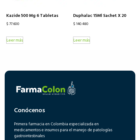
Kazide 500 Mg 6 Tabletas
Duphalac 15Ml Sachet X 20
$
77.600
$
140.480
Leer más
Leer más
Conócenos
Primera farmacia en Colombia especializada en
medicamentos e insumos para el manejo de patologías
gastrointestinales