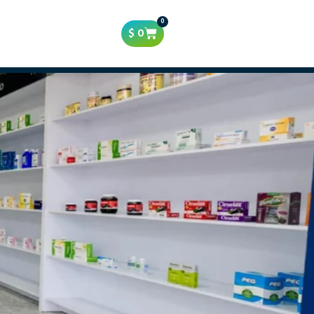
0
$
0