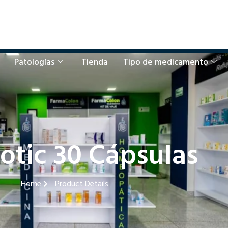
Patologías
Tienda
Tipo de medicamento
iotic 30 Cápsulas
Home
Product Details