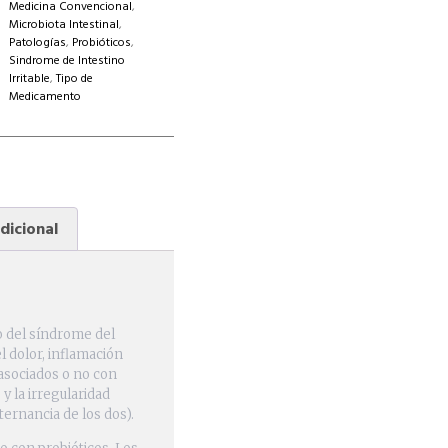
Medicina Convencional
,
Microbiota Intestinal
,
Patologías
,
Probióticos
,
Sindrome de Intestino
Irritable
,
Tipo de
Medicamento
dicional
o del síndrome del
el dolor, inflamación
asociados o no con
y la irregularidad
lternancia de los dos).