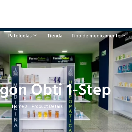
Patologías
Tienda
Tipo de medicamento
gon Obti 1-Step
Home
Product Details