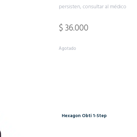
persisten, consultar al médico
$
36.000
Agotado
Hexagon Obti 1-Step