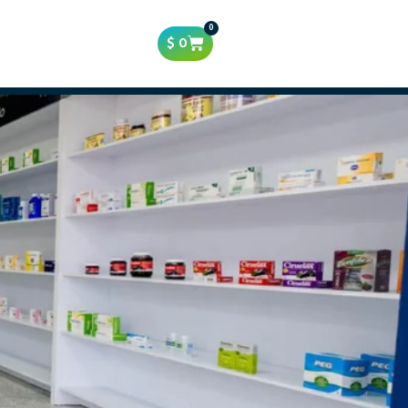
0
$
0