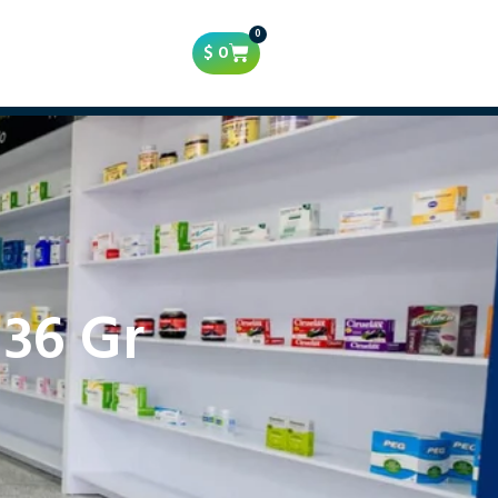
0
$
0
 36 Gr