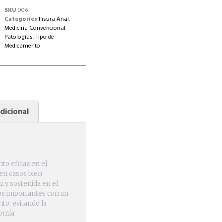
SKU
006
Categories
Fisura Anal
,
Medicina Convencional
,
Patologías
,
Tipo de
Medicamento
dicional
to eficaz en el
 en casos bien
z y sostenida en el
os importantes con un
to, evitando la
tomía.