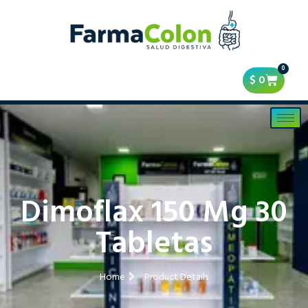
0
$
0
Dimoflax 150 Mg 30
Tabletas
Home
Product Details