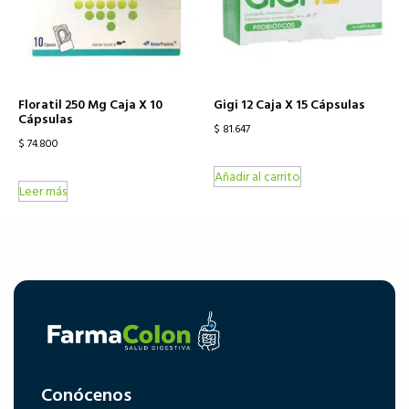
Floratil 250 Mg Caja X 10
Gigi 12 Caja X 15 Cápsulas
Cápsulas
$
81.647
$
74.800
Añadir al carrito
Leer más
Conócenos