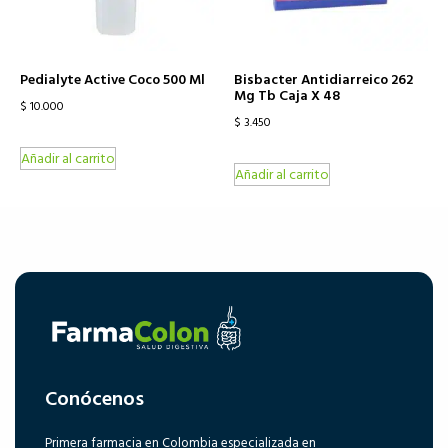
Pedialyte Active Coco 500 Ml
Bisbacter Antidiarreico 262
Mg Tb Caja X 48
$
10.000
$
3.450
Añadir al carrito
Añadir al carrito
Conócenos
Primera farmacia en Colombia especializada en