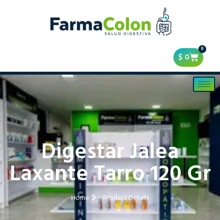
0
$
0
Digestar Jalea
Laxante Tarro 120 Gr
Home
Product Details