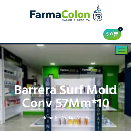
0
$
0
Barrera Surf Mold
Conv 57Mm*10
Home
Product Details