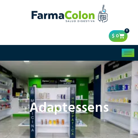
0
$
0
Adaptessens