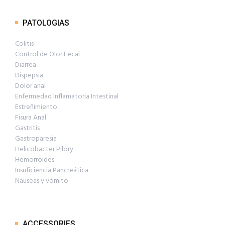
PATOLOGIAS
Colitis
Control de Olor Fecal
Diarrea
Dispepsia
Dolor anal
Enfermedad Inflamatoria Intestinal
Estreñimiento
Fisura Anal
Gastritis
Gastroparesia
Helicobacter Pilory
Hemorroides
Insuficiencia Pancreática
Nauseas y vómito
ACCESSORIES